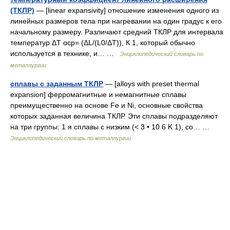
(ТКЛР)
— [linear expansivity] отношение изменения одного из
линейных размеров тела при нагревании на один градус к его
начальному размеру. Различают средний ТКЛР для интервала
температур ΔT αср= (ΔL/(L0/ΔT)), К 1, который обычно
используется в технике, и… …
Энциклопедический словарь по
металлургии
сплавы с заданным ТКЛР
— [alloys with preset thermal
expansion] ферромагнитные и немагнитные сплавы
преимущественно на основе Fe и Ni, основные свойства
которых заданная величина ТКЛР. Эти сплавы подразделяют
на три группы: 1 я сплавы с низким (< 3 • 10 6 K 1), со… …
Энциклопедический словарь по металлургии