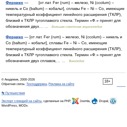
Фернико
— [от лат. Fer (rum) – железо, Ni (ccolum) –
никель и Co (baltum) – кобальт], сплавы Fe – Ni – Со, имеющие
температурный коэффициент линейного расширения (ТКЛР),
близкий к ТКЛР тугоплавкого стекла. Термин «Ф.» принят для
обозначения двух… …
Большая советская энциклопедия
Фернико
— [от лат. Fer (rum) – железо, Ni (ccolum) – никель и
Co (baltum) – кобальт], сплавы Fe – Ni – Со, имеющие
температурный коэффициент линейного расширения (ТКЛР),
близкий к ТКЛР тугоплавкого стекла. Термин «Ф.» принят для
обозначения двух сплавов,… …
Википедия
© Академик, 2000-2026
18+
Обратная связь:
Техподдержка
,
Реклама на сайте
👣 Путешествия
Экспорт словарей на сайты
, сделанные на PHP,
Joomla,
Drupal,
WordPress, MODx.