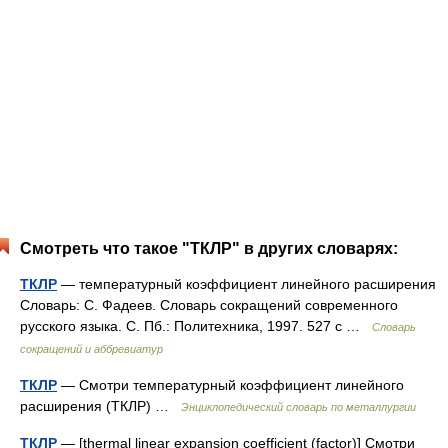
Смотреть что такое "ТКЛР" в других словарях:
ТКЛР
— температурный коэффициент линейного расширения
Словарь: С. Фадеев. Словарь сокращений современного
русского языка. С. Пб.: Политехника, 1997. 527 с …
Словарь
сокращений и аббревиатур
ТКЛР
— Смотри температурный коэффициент линейного
расширения (ТКЛР) …
Энциклопедический словарь по металлургии
ТКЛР
— [thermal linear expansion coefficient (factor)] Смотри